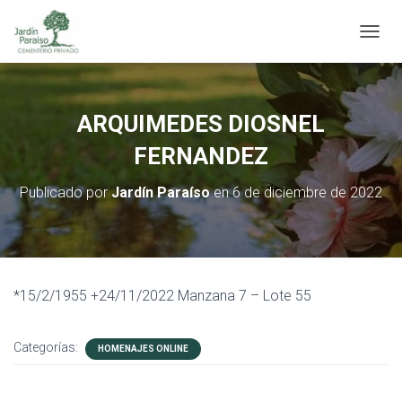
C
A
M
B
I
ARQUIMEDES DIOSNEL
A
R
FERNANDEZ
M
O
Publicado por
Jardín Paraíso
en
6 de diciembre de 2022
D
O
D
E
N
A
*15/2/1955 +24/11/2022 Manzana 7 – Lote 55
V
E
G
Categorías:
HOMENAJES ONLINE
A
C
I