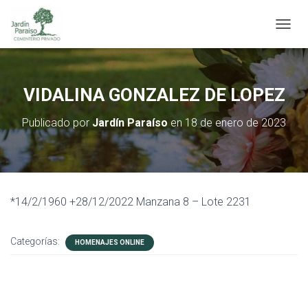
C
A
M
B
I
VIDALINA GONZALEZ DE LOPEZ
A
R
Publicado por
Jardín Paraíso
en
18 de enero de 2023
M
O
D
O
D
E
*14/2/1960 +28/12/2022 Manzana 8 – Lote 2231
N
A
V
Categorías:
E
HOMENAJES ONLINE
G
A
C
I