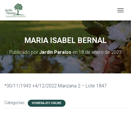
C
A
M
B
I
MARIA ISABEL BERNAL
A
R
Publicado por
Jardín Paraíso
en
18 de enero de 2023
M
O
D
O
D
E
*30/11/1943 +4/12/2022 Manzana 2 – Lote 1847
N
A
V
Categorías:
E
HOMENAJES ONLINE
G
A
C
I