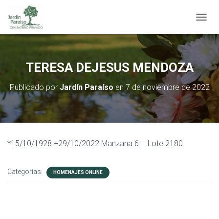
C
A
M
B
I
TERESA DEJESUS MENDOZA
A
R
Publicado por
Jardín Paraíso
en
7 de noviembre de 2022
M
O
D
O
D
E
*15/10/1928 +29/10/2022 Manzana 6 – Lote 2180
N
A
V
Categorías:
E
HOMENAJES ONLINE
G
A
C
I