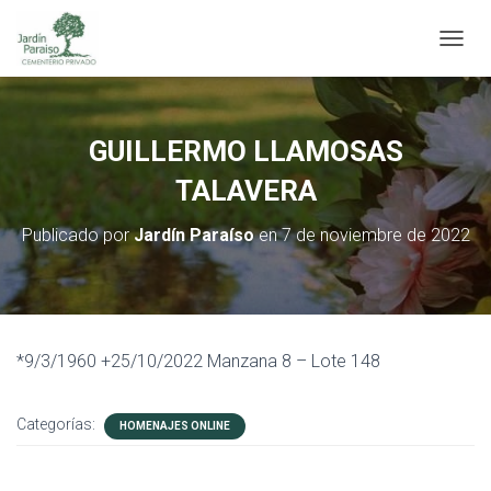
C
A
M
B
I
GUILLERMO LLAMOSAS
A
R
TALAVERA
M
O
Publicado por
Jardín Paraíso
en
7 de noviembre de 2022
D
O
D
E
N
A
*9/3/1960 +25/10/2022 Manzana 8 – Lote 148
V
E
G
Categorías:
HOMENAJES ONLINE
A
C
I