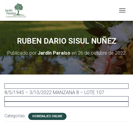
C
A
M
B
I
RUBEN DARIO SISUL NUÑEZ
A
R
Publicado por
Jardín Paraíso
en
26 de octubre de 2022
M
O
D
O
D
E
N
8/5/1945 – 3/10/2022 MANZANA 8 – LOTE 107
A
V
E
G
Categorías:
A
HOMENAJES ONLINE
C
I