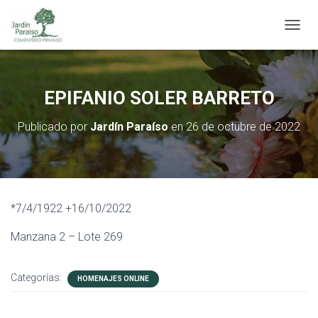
C
A
M
B
I
EPIFANIO SOLER BARRETO
A
R
Publicado por
Jardín Paraíso
en
26 de octubre de 2022
M
O
D
O
D
E
*7/4/1922 +16/10/2022
N
A
Manzana 2 – Lote 269
V
E
G
Categorías:
A
HOMENAJES ONLINE
C
I